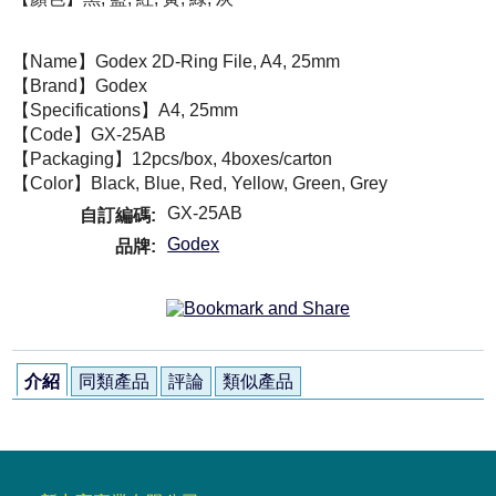
【Name】Godex 2D-Ring File, A4, 25mm
【Brand】Godex
【Specifications】A4, 25mm
【Code】GX-25AB
【Packaging】12pcs/box, 4boxes/carton
【Color】Black, Blue, Red, Yellow, Green, Grey
GX-25AB
自訂編碼:
Godex
品牌:
介紹
同類產品
評論
類似產品